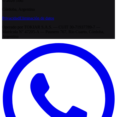
©
2026
Toki
Córdoba, Argentina
Privacidad
Eliminación de datos
Operado por
TOKIAR S.A.S.
—
CUIT 30-71937789-7 —
Matrícula N° 47205-A
—
Paunero 767, Río Cuarto, Córdoba,
Argentina